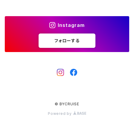
スマートフォンケース
バッグ
ソーラーパネル
キーケース
サンダル
ハンドルバー
サドルバッグ
LED ランタン
Instagram
クージー
ハンドル＆ステムセット
パニアバッグ
キャンプギア
フォローする
キャンプグッズ
フロントバッグ
サドルバッグ
バッグ
iPhoneアクセサリー
© BYCRUISE
Powered by