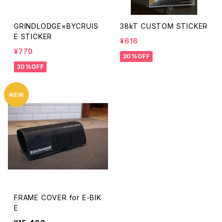
GRINDLODGE×BYCRUIS
38kT CUSTOM STICKER
E STICKER
¥616
¥770
30%OFF
30%OFF
FRAME COVER for E-BIK
E