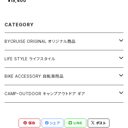
¥15,400
CATEGORY
BYCRUISE ORIGINAL オリジナル商品
アパレル
LIFE STYLE ライフスタイル
ベルト
アクセサリー
雑貨
BIKE ACCESSORY 自転車用品
Tシャツ
キーホルダー
カップ＆グラス
PET COLLECTION ペット用品
アパレル
アクセサリー
CAMP・OUTDOOR キャンプアウトドア ギア
キャップ
ウォレット
カラー＆リード
キャップ
ライト
BIKE PARTS 自転車部品
バッグ
ステッカー
テント
保存
シェア
LINE
ポスト
フレームパッド
Tシャツ
カギ
アウターケーブル
サコッシュ