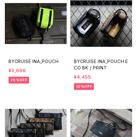
BYCRUISE INA_POUCH
BYCRUISE INA_POUCH E
CO BK / PRINT
¥3,696
¥4,455
20%OFF
10%OFF