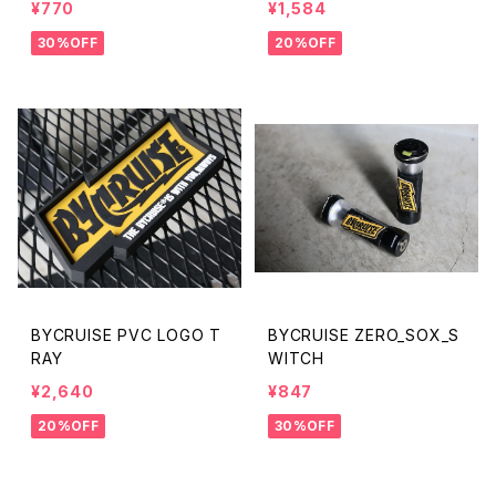
¥770
¥1,584
30%OFF
20%OFF
BYCRUISE PVC LOGO T
BYCRUISE ZERO_SOX_S
RAY
WITCH
¥2,640
¥847
20%OFF
30%OFF