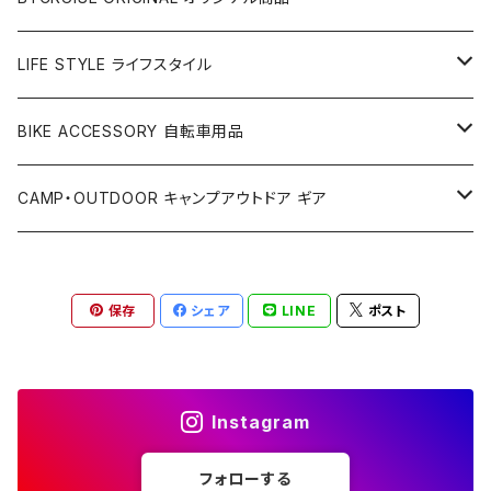
アパレル
LIFE STYLE ライフスタイル
ベルト
アクセサリー
雑貨
BIKE ACCESSORY 自転車用品
Tシャツ
キーホルダー
カップ＆グラス
PET COLLECTION ペット用品
アパレル
アクセサリー
CAMP・OUTDOOR キャンプアウトドア ギア
キャップ
ウォレット
カラー＆リード
キャップ
ライト
BIKE PARTS 自転車部品
バッグ
ステッカー
テント
保存
シェア
LINE
ポスト
フレームパッド
Tシャツ
カギ
アウターケーブル
サコッシュ
スマートフォンケース
バッグ
ソーラーパネル
キーケース
サンダル
ハンドルバー
サドルバッグ
LED ランタン
Instagram
クージー
ハンドル＆ステムセット
パニアバッグ
キャンプギア
フォローする