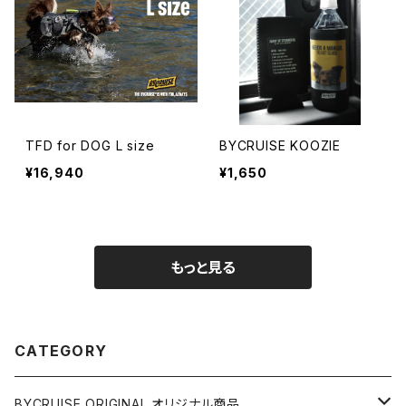
TFD for DOG L size
BYCRUISE KOOZIE
¥16,940
¥1,650
もっと見る
CATEGORY
BYCRUISE ORIGINAL オリジナル商品