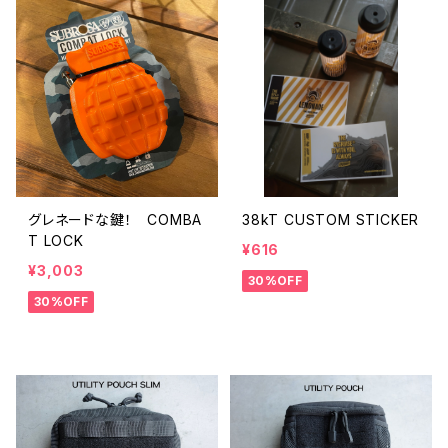
グレネードな鍵！ COMBA
38kT CUSTOM STICKER
T LOCK
¥616
¥3,003
30%OFF
30%OFF