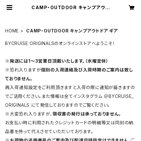
CAMP・OUTDOOR キャンプアウト
ドア ギア | BYCRUISE
HOME
CAMP・OUTDOOR キャンプアウトドア ギア
BYCRUISE ORIGINALSのオンラインストアへようこそ！
※
発送には1〜3営業日頂戴いたします。（水曜定休）
※恐れ入りますが
個別の入荷連絡及び入荷時期のご案内は致し
ておりません。
再入荷通知設定をご利用頂きますと入荷の際に通知が届きますの
でご活用ください。また情報は全てインスタグラム ＠BYCRUISE_
ORIGINALS にて発信しておりますのでご覧ください。
※大変恐れ入りますが、
領収書の発行は承っておりません。
お支払い時に利用されたクレジットカードの明細等又は同封の納
品書を持って代えさせていただいております。
※
お荷物の追跡番号のご案内及び配達日時指定はできません。
ご