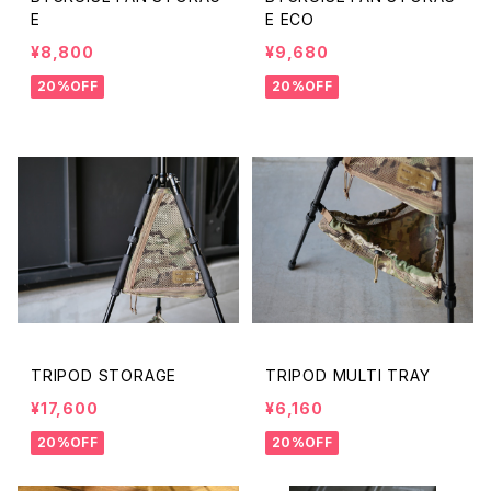
E
E ECO
¥8,800
¥9,680
20%OFF
20%OFF
TRIPOD STORAGE
TRIPOD MULTI TRAY
¥17,600
¥6,160
20%OFF
20%OFF