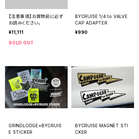
【注意事項】お買物前に必ず
BYCRUISE 1/4 to VALVE
お読みください。
CAP ADAPTER
¥11,111
¥990
SOLD OUT
GRINDLODGE×BYCRUIS
BYCRUISE MAGNET STI
E STICKER
CKER