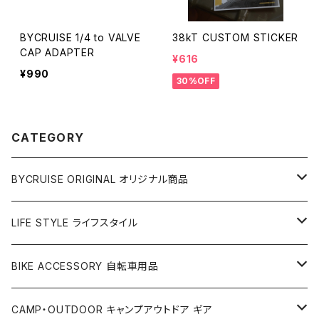
BYCRUISE 1/4 to VALVE
38kT CUSTOM STICKER
CAP ADAPTER
¥616
¥990
30%OFF
CATEGORY
BYCRUISE ORIGINAL オリジナル商品
アパレル
LIFE STYLE ライフスタイル
ベルト
アクセサリー
雑貨
BIKE ACCESSORY 自転車用品
Tシャツ
キーホルダー
カップ＆グラス
PET COLLECTION ペット用品
アパレル
アクセサリー
CAMP・OUTDOOR キャンプアウトドア ギア