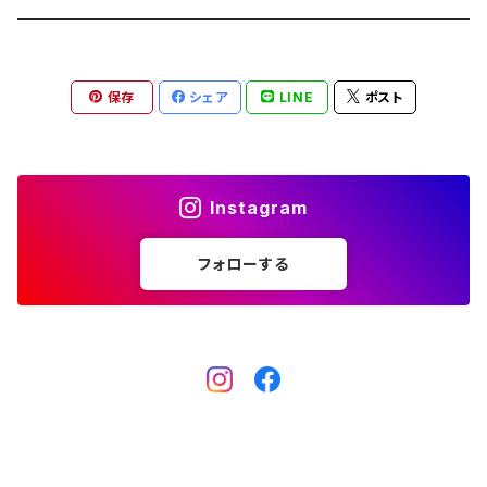
キャップ
ウォレット
カラー＆リード
キャップ
ライト
BIKE PARTS 自転車部品
バッグ
ステッカー
テント
保存
シェア
LINE
ポスト
フレームパッド
Tシャツ
カギ
アウターケーブル
サコッシュ
スマートフォンケース
バッグ
ソーラーパネル
キーケース
サンダル
ハンドルバー
サドルバッグ
LED ランタン
Instagram
クージー
ハンドル＆ステムセット
パニアバッグ
キャンプギア
フォローする
キャンプグッズ
フロントバッグ
サドルバッグ
バッグ
iPhoneアクセサリー