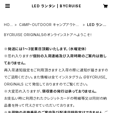
LED ランタン | BYCRUISE
HOM
CAMP・OUTDOOR キャンプアウトド
LED ランタ
E
ア ギア
ン
BYCRUISE ORIGINALSのオンラインストアへようこそ！
※
発送には1〜3営業日頂戴いたします。（水曜定休）
※恐れ入りますが
個別の入荷連絡及び入荷時期のご案内は致し
ておりません。
再入荷通知設定をご利用頂きますと入荷の際に通知が届きますの
でご活用ください。また情報は全てインスタグラム ＠BYCRUISE_
ORIGINALS にて発信しておりますのでご覧ください。
※大変恐れ入りますが、
領収書の発行は承っておりません。
お支払い時に利用されたクレジットカードの明細等又は同封の納
品書を持って代えさせていただいております。
※
お荷物の追跡番号のご案内及び配達日時指定はできません。
ご