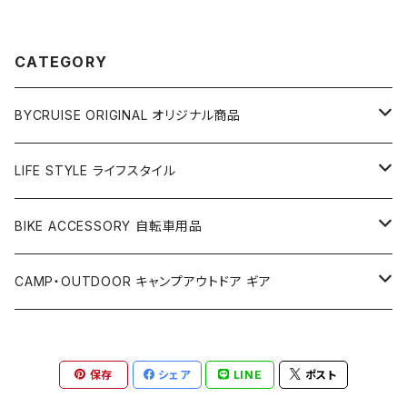
CATEGORY
BYCRUISE ORIGINAL オリジナル商品
アパレル
LIFE STYLE ライフスタイル
ベルト
アクセサリー
雑貨
BIKE ACCESSORY 自転車用品
Tシャツ
キーホルダー
カップ＆グラス
PET COLLECTION ペット用品
アパレル
アクセサリー
CAMP・OUTDOOR キャンプアウトドア ギア
キャップ
ウォレット
カラー＆リード
キャップ
ライト
BIKE PARTS 自転車部品
バッグ
ステッカー
テント
保存
シェア
LINE
ポスト
フレームパッド
Tシャツ
カギ
アウターケーブル
サコッシュ
スマートフォンケース
バッグ
ソーラーパネル