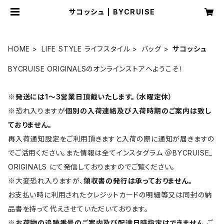
サコッシュ | BYCRUISE
HOME
LIFE STYLE ライフスタイル
バッグ
サコッシュ
BYCRUISE ORIGINALSのオンラインストアへようこそ！
※
発送には1〜3営業日頂戴いたします。（水曜定休）
※恐れ入りますが
個別の入荷連絡及び入荷時期のご案内は致し
ておりません。
再入荷通知設定をご利用頂きますと入荷の際に通知が届きますの
でご活用ください。また情報は全てインスタグラム ＠BYCRUISE_
ORIGINALS にて発信しておりますのでご覧ください。
※大変恐れ入りますが、
領収書の発行は承っておりません。
お支払い時に利用されたクレジットカードの明細等又は同封の納
品書を持って代えさせていただいております。
※
お荷物の追跡番号のご案内及び配達日時指定はできません。
ご