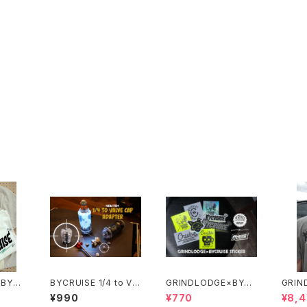
×BYC
BYCRUISE 1/4 to VA
GRINDLODGE×BYC
GRIN
T FRO
LVE CAP ADAPTER
RUISE STICKER
RUIS
¥990
¥770
¥8,
 PRIN
W LO