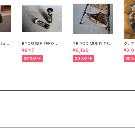
for E
BYCRUISE ZERO_SO
TRIPOD MULTI TRA
グレネ
X_SWITCH
Y
MBAT
¥847
¥6,160
¥3,0
30%OFF
20%OFF
30%