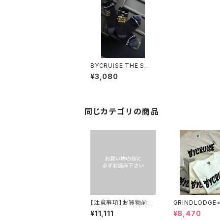
BYCRUISE THE SOC
KS
¥3,080
同じカテゴリの商品
【注意事項】お買物前に
GRINDLODGE
必ずお読みください。
RUISE T-SHIR
¥11,111
¥8,470
NT NEW LOGO