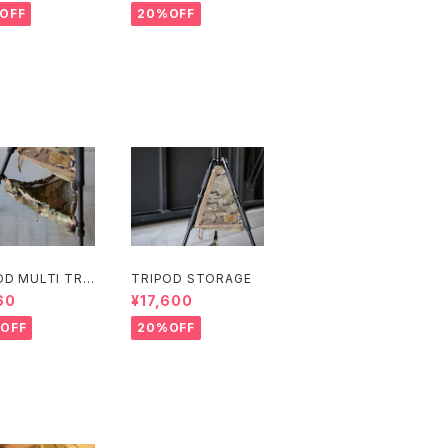
OFF
20%OFF
OD MULTI TRA
TRIPOD STORAGE
60
¥17,600
OFF
20%OFF