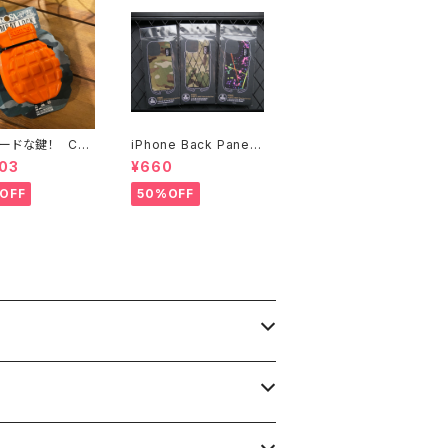
ードな鍵！ CO
iPhone Back Panel 1
 LOCK
2・13シリーズ
03
¥660
OFF
50%OFF