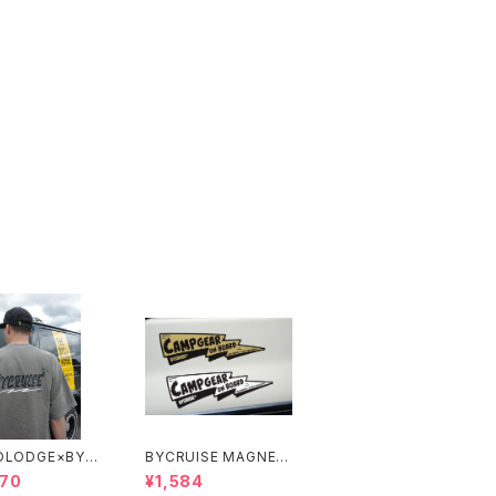
DLODGE×BYC
BYCRUISE MAGNET
E T-SHIRT NE
STICKER
470
¥1,584
GO