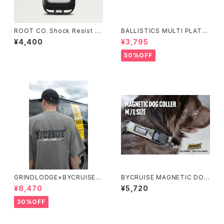
ROOT CO. Shock Resist C
BALLISTICS MULTI PLATE
ase ＋Hold.
L
¥4,400
¥3,795
50%OFF
GRINDLODGE×BYCRUISE T
BYCRUISE MAGNETIC DOG
-SHIRT NEW LOGO
COLLER (M・L)
¥8,470
¥5,720
30%OFF