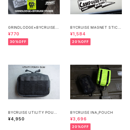
GRINDLODGE×BYCRUISE S
BYCRUISE MAGNET STICK
TICKER
ER
¥770
¥1,584
30%OFF
20%OFF
BYCRUISE UTILITY POUCH
BYCRUISE INA_POUCH
SLIM
¥4,950
¥3,696
20%OFF