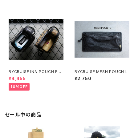
BYCRUISE INA_POUCH EC
BYCRUISE MESH POUCH L
O BK / PRINT
¥4,455
¥2,750
10%OFF
セール中の商品