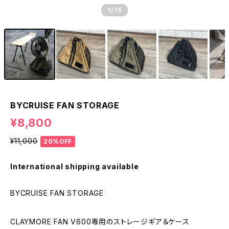
1
/15
BYCRUISE FAN STORAGE
¥8,800
¥11,000
20%OFF
International shipping available
BYCRUISE FAN STORAGE
CLAYMORE FAN V600専用のストレージギア＆ケース