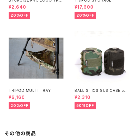
BYCRUISE PVC LOGO TRA
TRIPOD STORAGE
Y
¥2,640
¥17,600
20%OFF
20%OFF
TRIPOD MULTI TRAY
BALLISTICS GUS CASE 50
0
¥6,160
¥2,310
20%OFF
50%OFF
その他の商品