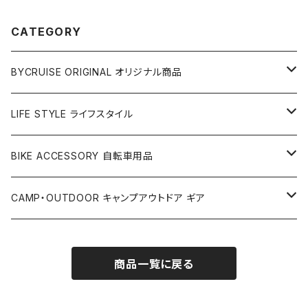
CATEGORY
BYCRUISE ORIGINAL オリジナル商品
アパレル
LIFE STYLE ライフスタイル
ベルト
アクセサリー
雑貨
BIKE ACCESSORY 自転車用品
Tシャツ
キーホルダー
カップ＆グラス
PET COLLECTION ペット用品
アパレル
アクセサリー
CAMP・OUTDOOR キャンプアウトドア ギア
キャップ
ウォレット
カラー＆リード
キャップ
ライト
BIKE PARTS 自転車部品
バッグ
ステッカー
テント
商品一覧に戻る
フレームパッド
Tシャツ
カギ
アウターケーブル
サコッシュ
スマートフォンケース
バッグ
ソーラーパネル