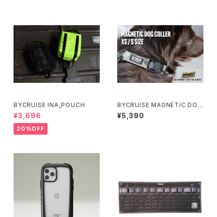
BYCRUISE INA_POUCH
BYCRUISE MAGNETIC DOG
COLLER (XS・S)
¥3,696
¥5,390
20%OFF