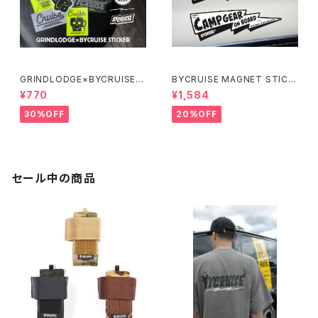
GRINDLODGE×BYCRUISE S
BYCRUISE MAGNET STICK
TICKER
ER
¥770
¥1,584
30%OFF
20%OFF
セール中の商品