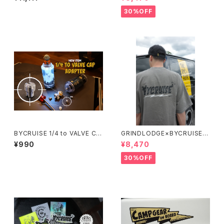
PRINT
30%OFF
BYCRUISE 1/4 to VALVE CA
GRINDLODGE×BYCRUISE T
P ADAPTER
-SHIRT NEW LOGO
¥990
¥8,470
30%OFF