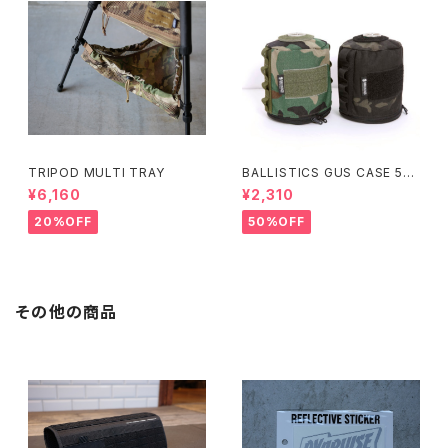
TRIPOD MULTI TRAY
BALLISTICS GUS CASE 50
0
¥6,160
¥2,310
20%OFF
50%OFF
その他の商品