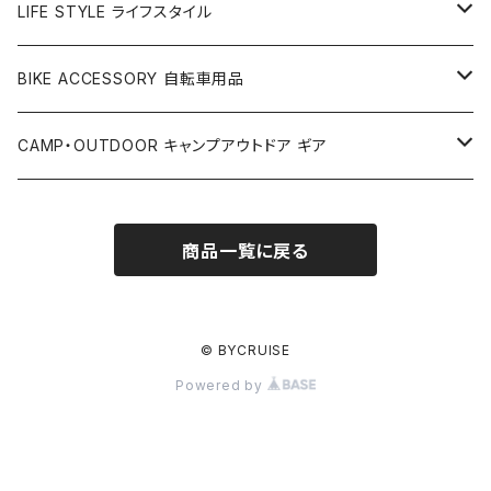
アパレル
LIFE STYLE ライフスタイル
ベルト
アクセサリー
雑貨
BIKE ACCESSORY 自転車用品
Tシャツ
キーホルダー
カップ＆グラス
PET COLLECTION ペット用品
アパレル
アクセサリー
CAMP・OUTDOOR キャンプアウトドア ギア
キャップ
ウォレット
カラー＆リード
キャップ
ライト
BIKE PARTS 自転車部品
バッグ
ステッカー
テント
商品一覧に戻る
フレームパッド
Tシャツ
カギ
アウターケーブル
サコッシュ
スマートフォンケース
バッグ
ソーラーパネル
キーケース
サンダル
ハンドルバー
サドルバッグ
LED ランタン
© BYCRUISE
Powered by
クージー
ハンドル＆ステムセット
パニアバッグ
キャンプギア
キャンプグッズ
フロントバッグ