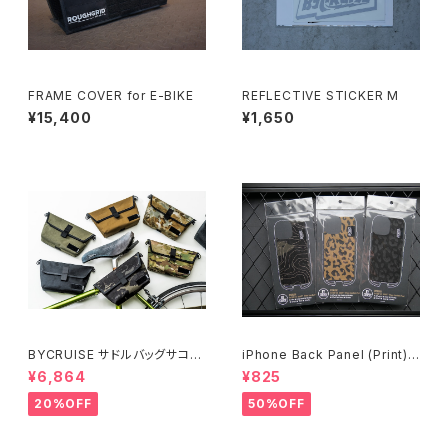
FRAME COVER for E-BIKE
REFLECTIVE STICKER M
¥15,400
¥1,650
BYCRUISE サドルバッグサコッ
iPhone Back Panel (Print) 1
シュ
4シリーズ〜
¥6,864
¥825
20%OFF
50%OFF